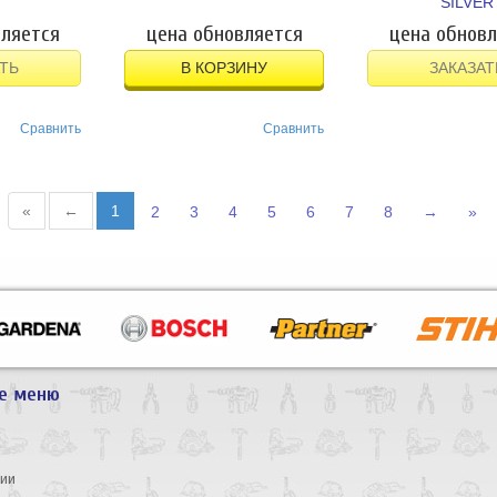
SILVER
вляется
цена обновляется
цена обновл
ТЬ
В КОРЗИНУ
ЗАКАЗАТ
Сравнить
Сравнить
«
←
1
2
3
4
5
6
7
8
→
»
е меню
ы
нии