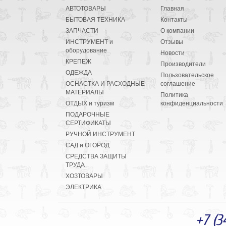
АВТОТОВАРЫ
Главная
БЫТОВАЯ ТЕХНИКА
Контакты
ЗАПЧАСТИ
О компании
ИНСТРУМЕНТ и
Отзывы
оборудование
Новости
КРЕПЕЖ
Производители
ОДЕЖДА
Пользовательское
ОСНАСТКА И РАСХОДНЫЕ
соглашение
МАТЕРИАЛЫ
Политика
ОТДЫХ и туризм
конфиденциальности
ПОДАРОЧНЫЕ
СЕРТИФИКАТЫ
РУЧНОЙ ИНСТРУМЕНТ
САД и ОГОРОД
СРЕДСТВА ЗАЩИТЫ
ТРУДА
ХОЗТОВАРЫ
ЭЛЕКТРИКА
+7 (3