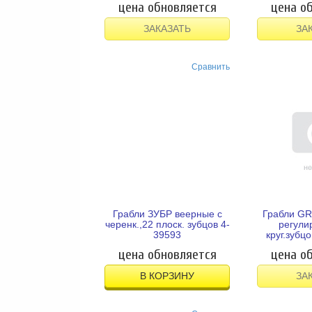
цена обновляется
цена о
ЗАКАЗАТЬ
ЗА
Сравнить
Грабли ЗУБР веерные с
Грабли GR
черенк.,22 плоск. зубцов 4-
регули
39593
круг.зубц
,170 -660м
цена обновляется
цена о
В КОРЗИНУ
ЗА