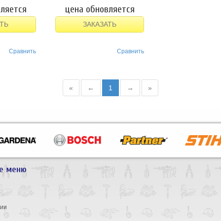
вляется
цена обновляется
ТЬ
ЗАКАЗАТЬ
Сравнить
Сравнить
«
←
1
→
»
е меню
ы
нии