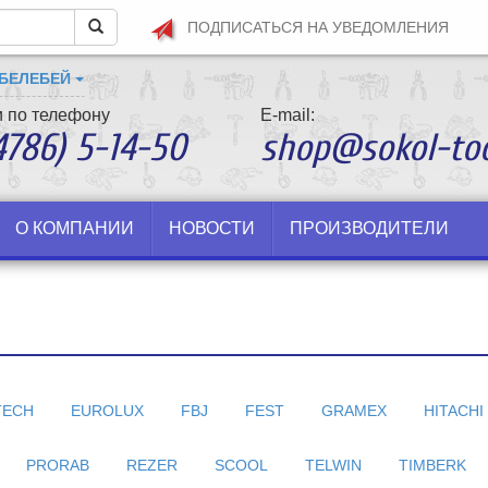
ПОДПИСАТЬСЯ
НА УВЕДОМЛЕНИЯ
 БЕЛЕБЕЙ
 по телефону
E-mail:
4786) 5-14-50
shop@sokol-too
О КОМПАНИИ
НОВОСТИ
ПРОИЗВОДИТЕЛИ
TECH
EUROLUX
FBJ
FEST
GRAMEX
HITACHI
PRORAB
REZER
SCOOL
TELWIN
TIMBERK