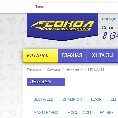
ГОРОД:
Справки
8 (3
КАТАЛОГ
ГЛАВНАЯ
КОНТАКТЫ
Главная
Каталог
яКорзина
URAGAN
URAGAN
BESTWELD
CHAMPION
EDON
ELI
MASTERYARD
MCCULLOCH
PATRIOT