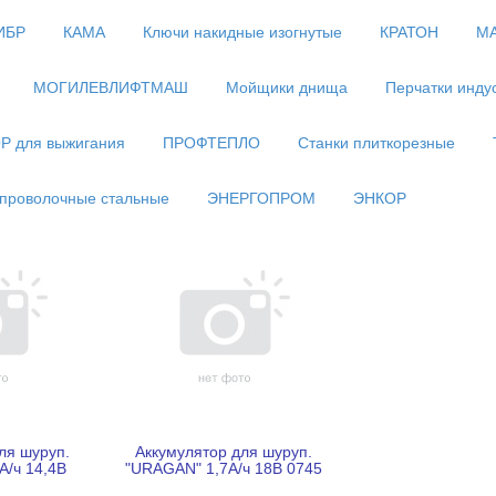
ИБР
КАМА
Ключи накидные изогнутые
КРАТОН
М
МОГИЛЕВЛИФТМАШ
Мойщики днища
Перчатки инду
Р для выжигания
ПРОФТЕПЛО
Станки плиткорезные
проволочные стальные
ЭНЕРГОПРОМ
ЭНКОР
ля шуруп.
Аккумулятор для шуруп.
А/ч 14,4В
"URAGAN" 1,7А/ч 18В 0745